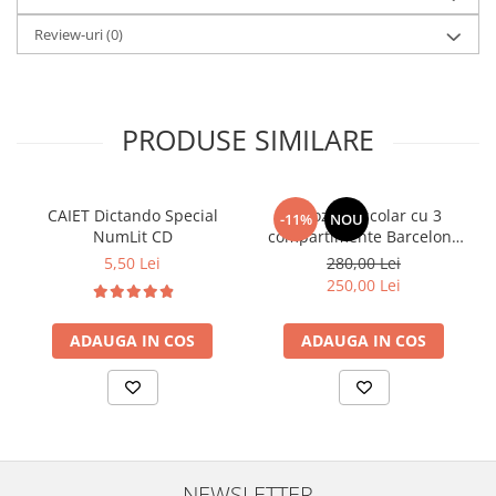
Review-uri
(0)
PRODUSE SIMILARE
CAIET Dictando Special
Ghiozdan școlar cu 3
-11%
NOU
NumLit CD
compartimente Barcelona
AB340 Astrabag
5,50 Lei
280,00 Lei
albastru/rosu
250,00 Lei
ADAUGA IN COS
ADAUGA IN COS
NEWSLETTER