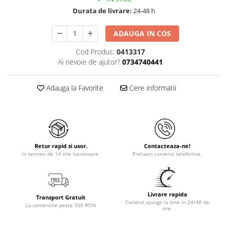
Durata de livrare:
24-48 h
ADAUGA IN COS
Cod Produs:
0413317
Ai nevoie de ajutor?
0734740441
Adauga la Favorite
Cere informatii
Retur rapid si usor.
Contacteaza-ne!
In termen de 14 zile lucratoare.
Preluam comenzi telefonice.
Livrare rapida
Transport Gratuit
Curierul ajunge la tine in 24/48 de
La comenzile peste 350 RON
ore.