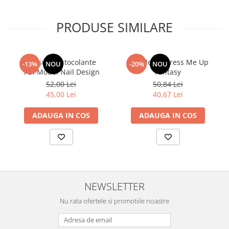
PRODUSE SIMILARE
Broșură autocolante
TOPModel Dress Me Up
-13%
NOU
-20%
NOU
TOPModel Nail Design
Fantasy
52,00 Lei
50,84 Lei
45,00 Lei
40,67 Lei
ADAUGA IN COS
ADAUGA IN COS
NEWSLETTER
Nu rata ofertele si promotiile noastre