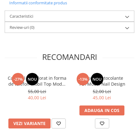
Informatii conformitate produs
Caracteristici
Review-uri
(0)
RECOMANDARI
Carnetel de colorat in forma
Broșură autocolante
-27%
NOU
-13%
NOU
de telefon mobil Top Model
TOPModel Nail Design
cu muzica 13.8x7 cm
55,00 Lei
52,00 Lei
Depesche 12903
40,00 Lei
45,00 Lei
ADAUGA IN COS
VEZI VARIANTE