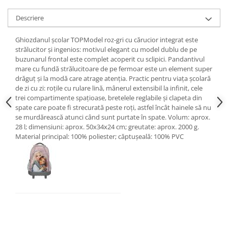
Descriere
Ghiozdanul școlar TOPModel roz-gri cu cărucior integrat este
strălucitor și ingenios: motivul elegant cu model dublu de pe
buzunarul frontal este complet acoperit cu sclipici. Pandantivul
mare cu fundă strălucitoare de pe fermoar este un element super
drăguț și la modă care atrage atenția. Practic pentru viața școlară
de zi cu zi: roțile cu rulare lină, mânerul extensibil la infinit, cele
trei compartimente spațioase, bretelele reglabile și clapeta din
spate care poate fi strecurată peste roți, astfel încât hainele să nu
se murdărească atunci când sunt purtate în spate. Volum: aprox.
28 l; dimensiuni: aprox. 50x34x24 cm; greutate: aprox. 2000 g.
Material principal: 100% poliester; căptușeală: 100% PVC