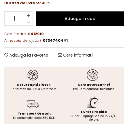
Durata de livrare:
48 h
Adauga in cos
Cod Produs:
0412910
Ai nevoie de ajutor?
0734740441
Adauga la Favorite
Cere informatii
Retur rapid si usor.
Contacteaza-ne!
In termen de 14 zile lucratoare.
Preluam comenzi telefonice.
Livrare rapida
Transport Gratuit
Curierul ajunge la tine in 24/48
La comenzile peste 350 RON
de ore.