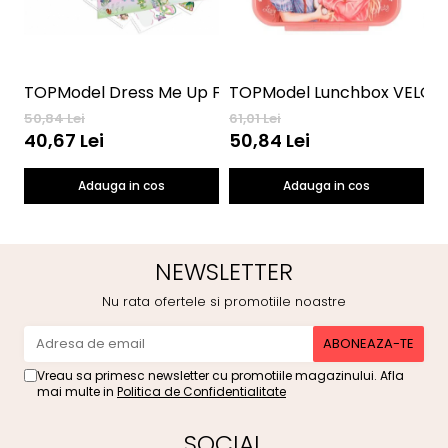
TOPModel Dress Me Up Fantasy
TOPModel Lunchbox VELO F
C
50,84 Lei
61,01 Lei
6
40,67 Lei
50,84 Lei
Adauga in cos
Adauga in cos
NEWSLETTER
Nu rata ofertele si promotiile noastre
Vreau sa primesc newsletter cu promotiile magazinului. Afla
mai multe in
Politica de Confidentialitate
SOCIAL