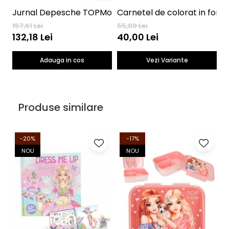
Jurnal Depesche TOPModel Happy Together 12421 cu cod n
Carnetel de colorat in for
T
157,61 Lei
55,00 Lei
1
132,18 Lei
40,00 Lei
Adauga in cos
Vezi Variante
Produse similare
-20%
-17%
NOU
NOU