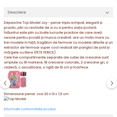
Descriere
Depesche Top Model Joy - penar triplu echipat, elegant și
practic, plin cu rechizite de zi cu zi pentru viața școlară.
Înăuntrul este plin cu toate lucrurile practice de care aveți
nevoie pentru școală și munca creativă. are un motiv mare cu
trei modele în față, tragători de fermoar cu modele diferite și un
extractor de fermoar super cool realizat din panglici de șold și
mărgele cu litere (FETE FERICE)
Cele trei compartimente separate ale cutiei de creioane sunt
umplute cu 18 markere, 18 creioane colorate, 2 creioane gri, o
radieră, o ascuțitoare, o riglă de 15 cm și foarfece.
Dimensiune penar: cca 20 x 13 x 7,5 cm
Informatii conformitate produs