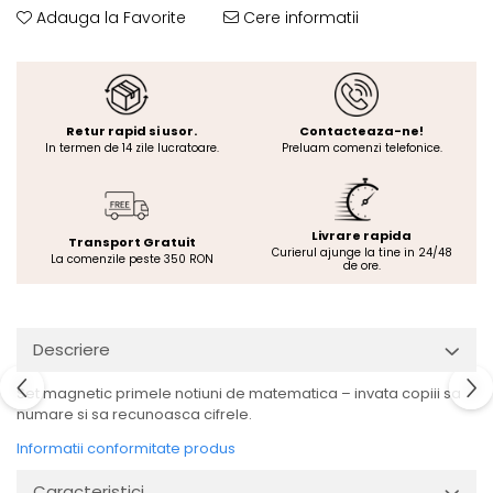
Adauga la Favorite
Cere informatii
Retur rapid si usor.
Contacteaza-ne!
In termen de 14 zile lucratoare.
Preluam comenzi telefonice.
Livrare rapida
Transport Gratuit
Curierul ajunge la tine in 24/48
La comenzile peste 350 RON
de ore.
Descriere
Set magnetic primele notiuni de matematica – invata copiii sa
numare si sa recunoasca cifrele.
Informatii conformitate produs
Caracteristici