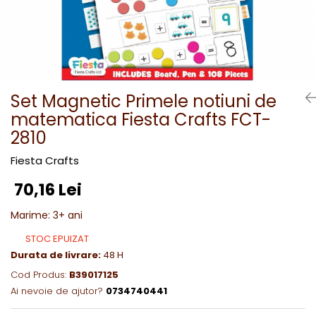
Set Magnetic Primele notiuni de
matematica Fiesta Crafts FCT-
2810
Fiesta Crafts
70,16 Lei
Marime
:
3+ ani
STOC EPUIZAT
Durata de livrare:
48 H
Cod Produs:
B39017125
Ai nevoie de ajutor?
0734740441