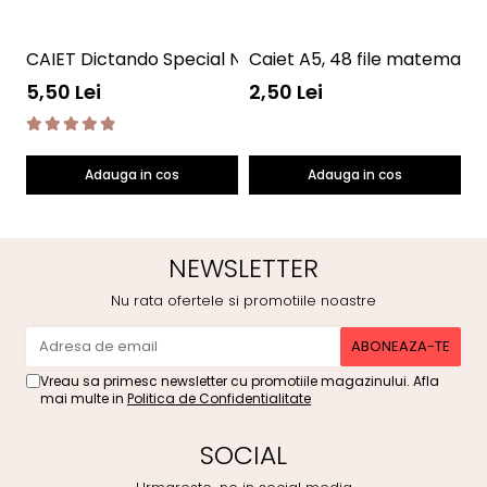
CAIET Dictando Special NumLit CD
Caiet A5, 48 file matematic
28
5,50 Lei
2,50 Lei
2
Adauga in cos
Adauga in cos
NEWSLETTER
Nu rata ofertele si promotiile noastre
Vreau sa primesc newsletter cu promotiile magazinului. Afla
mai multe in
Politica de Confidentialitate
SOCIAL