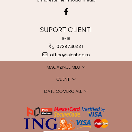
Urmareste-ne in social media
SUPORT CLIENTI
8-18
0734740441
office@siashop.ro
MAGAZINUL MEU
CLIENTI
DATE COMERCIALE