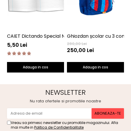
CAIET Dictando Special NumLit CD
G
280,00 Lei
25
5,50 Lei
250,00 Lei
2
Adauga in cos
Adauga in cos
NEWSLETTER
Nu rata ofertele si promotiile noastre
Vreau sa primesc newsletter cu promotiile magazinului. Afla
mai multe in
Politica de Confidentialitate