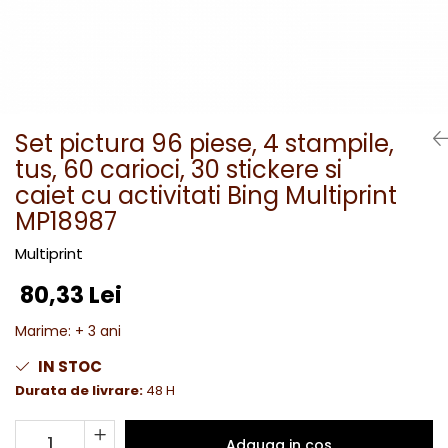
Set pictura 96 piese, 4 stampile,
tus, 60 carioci, 30 stickere si
caiet cu activitati Bing Multiprint
MP18987
Multiprint
80,33 Lei
Marime
:
+ 3 ani
IN STOC
Durata de livrare:
48 H
Adauga in cos