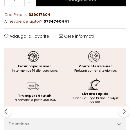
Cod Produs:
B39017604
Ai nevoie de ajutor?
0734740441
Adauga la Favorite
Cere informatii
Retur rapid si usor.
Contacteaza-ne!
In termen de 14 zile lucratoare.
Preluam comenzi telefonice.
Livrare rapida
Transport Gratuit
Curierul ajunge la tine in 24/48
La comenzile peste 350 RON
de ore.
Descriere