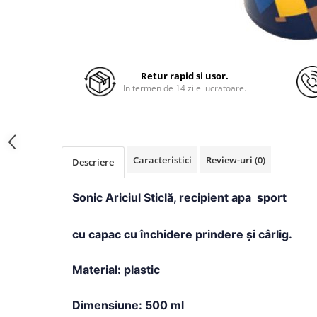
Retur rapid si usor.
In termen de 14 zile lucratoare.
Caracteristici
Review-uri
(0)
Descriere
Sonic Ariciul
Sticlă, recipient apa sport
cu capac cu închidere prindere și cârlig.
Material: plastic
Dimensiune: 500 ml