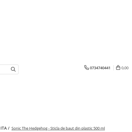
0734740441
0,00
ITA /
Sonic The Hedgehog - Sticla de baut din plastic 500 ml