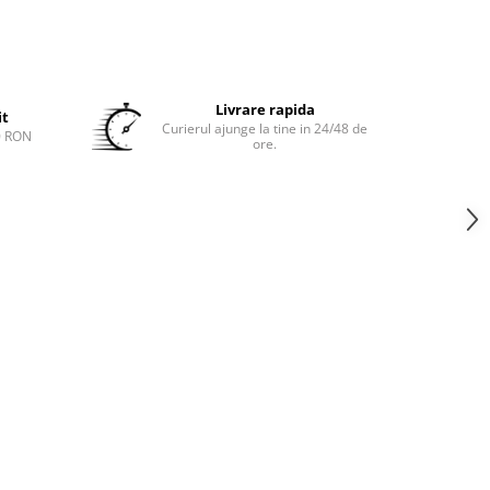
Livrare rapida
it
Curierul ajunge la tine in 24/48 de
0 RON
ore.