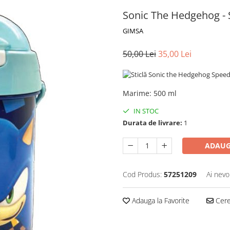
Sonic The Hedgehog - S
GIMSA
50,00 Lei
35,00 Lei
Marime
:
500 ml
IN STOC
Durata de livrare:
1
ADAUG
Cod Produs:
57251209
Ai nevo
Adauga la Favorite
Cere 