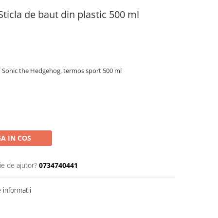
ticla de baut din plastic 500 ml
A IN COS
ie de ajutor?
0734740441
informatii