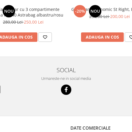
an școlar cu 3 compartimente
Ghiozdan ergonomic St Right, B
NOU
-20%
NOU
Barcelona AB340 Astrabag albastru/rosu
250,00 Lei
200,00 Lei
280,00 Lei
250,00 Lei
ADAUGA IN COS
ADAUGA IN COS
SOCIAL
Urmareste-ne in social media
DATE COMERCIALE