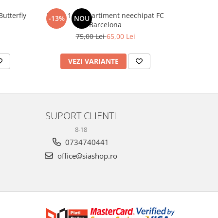
utterfly
Penar 1 compartiment neechipat FC
Sticlă 
-13%
NOU
-20%
Barcelona
75,00 Lei
65,00 Lei
1
VEZI VARIANTE
AD
SUPORT CLIENTI
8-18
0734740441
office@siashop.ro