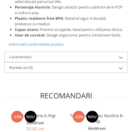
adecvata pe parcursul zilei.
Personaje Huntrix
: Design atractiv pentru iubitorii de K-POP
si cultura pop.
Plastic rezistent free BPA
: Material sigur si durabil,
prietenos cu mediul.
Capac etans
: Previne scurgerile, ideal pentru utilizarea zilnica.
Usor de curatat
: Design ergonomic pentru intretinere facila.
Informatii conformitate produs
Caracteristici
Review-uri
(0)
RECOMANDARI
Tricou Huntrix K-Pop
Tricou imprimeu Huntrix K-
-23%
NOU
-23%
NOU
Pop
65,00 Lei
65,00 Lei
50,00 Lei