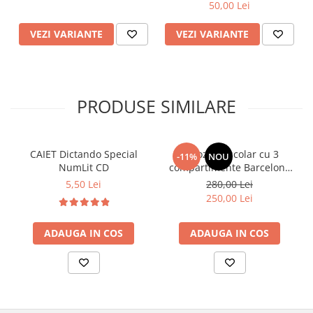
50,00 Lei
VEZI VARIANTE
VEZI VARIANTE
PRODUSE SIMILARE
CAIET Dictando Special
Ghiozdan școlar cu 3
-11%
NOU
NumLit CD
compartimente Barcelona
AB340 Astrabag
5,50 Lei
280,00 Lei
albastru/rosu
250,00 Lei
ADAUGA IN COS
ADAUGA IN COS