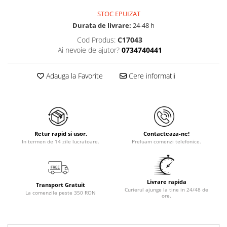
STOC EPUIZAT
Durata de livrare:
24-48 h
Cod Produs:
C17043
Ai nevoie de ajutor?
0734740441
Adauga la Favorite
Cere informatii
Retur rapid si usor.
Contacteaza-ne!
In termen de 14 zile lucratoare.
Preluam comenzi telefonice.
Livrare rapida
Transport Gratuit
Curierul ajunge la tine in 24/48 de
La comenzile peste 350 RON
ore.