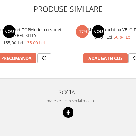
PRODUSE SIMILARE
 cod secret TOPModel cu sunet
TOPModel Lunchbox VELO 
NOU
-17%
NOU
REBEL KITTY
61,01 Lei
50,84 Lei
155,00 Lei
135,00 Lei
PRECOMANDA
ADAUGA IN COS
SOCIAL
Urmareste-ne in social media