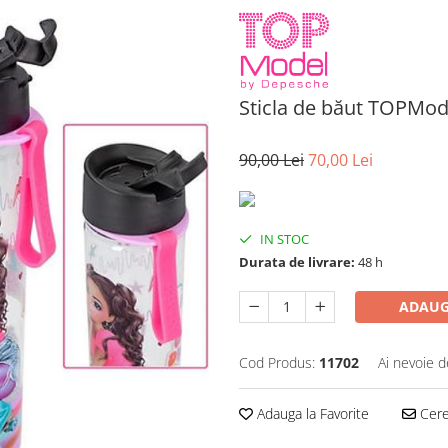
Sticla de băut TOPMod
90,00 Lei
70,00 Lei
IN STOC
Durata de livrare:
48 h
ADAUG
Cod Produs:
11702
Ai nevoie d
Adauga la Favorite
Cere 