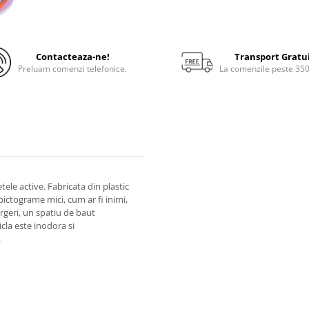
Contacteaza-ne!
Transport Gratu
Preluam comenzi telefonice.
La comenzile peste 35
ele active. Fabricata din plastic
pictograme mici, cum ar fi inimi,
rgeri, un spatiu de baut
icla este inodora si
.