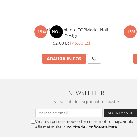
Broșură autocolante TOPModel Nail
Jurnal
-13%
NOU
-13%
Design
52,00 Lei
45,00 Lei
ADAUGA IN COS
NEWSLETTER
Nu rata ofertele si promotiile noastre
Vreau sa primesc newsletter cu promotiile magazinului.
Afla mai multe in
Politica de Confidentialitate