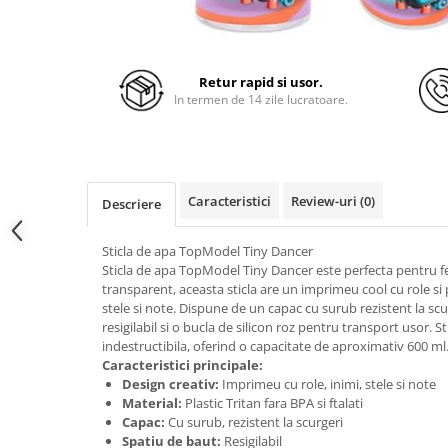
Retur rapid si usor.
In termen de 14 zile lucratoare.
Caracteristici
Review-uri
(0)
Descriere
Sticla de apa TopModel Tiny Dancer
Sticla de apa TopModel Tiny Dancer este perfecta pentru fet
transparent, aceasta sticla are un imprimeu cool cu role si 
stele si note. Dispune de un capac cu surub rezistent la scu
resigilabil si o bucla de silicon roz pentru transport usor. St
indestructibila, oferind o capacitate de aproximativ 600 ml
Caracteristici principale:
Design creativ:
Imprimeu cu role, inimi, stele si note
Material:
Plastic Tritan fara BPA si ftalati
Capac:
Cu surub, rezistent la scurgeri
Spatiu de baut:
Resigilabil