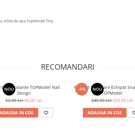
 cu sticla de apa TopModel Tiny
RECOMANDARI
utocolante TOPModel Nail
Penar 3 Fermoare Echipat Sna
NOU
-8%
NOU
Design
TOPModel
52,00 Lei
45,00 Lei
240,00 Lei
220,00 Lei
ADAUGA IN COS
ADAUGA IN COS