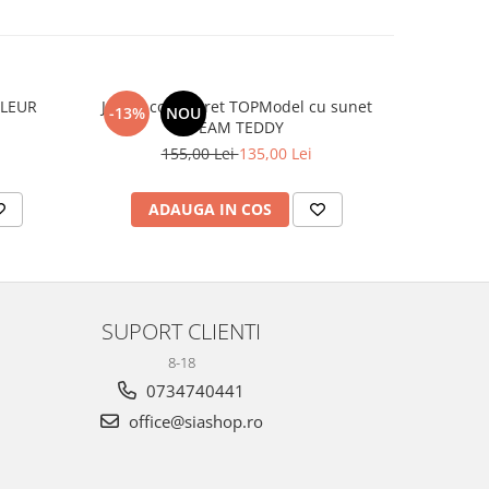
FLEUR
Jurnal cod secret TOPModel cu sunet
Carte TopModel cu 
-13%
NOU
-35%
TEAM TEDDY
155,00 Lei
135,00 Lei
ADAUGA IN COS
AD
SUPORT CLIENTI
8-18
0734740441
office@siashop.ro