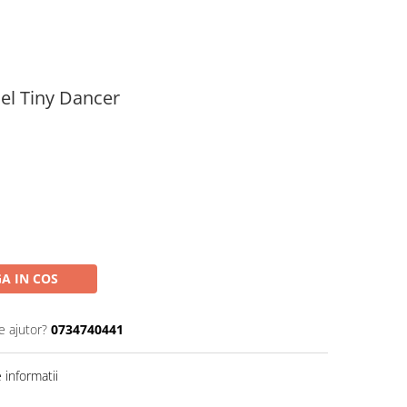
el Tiny Dancer
A IN COS
e ajutor?
0734740441
informatii