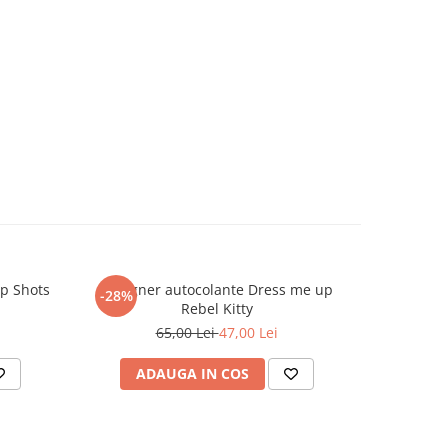
p Shots
Designer autocolante Dress me up
TOPMo
-28%
-10%
Rebel Kitty
65,00 Lei
47,00 Lei
ADAUGA IN COS
AD