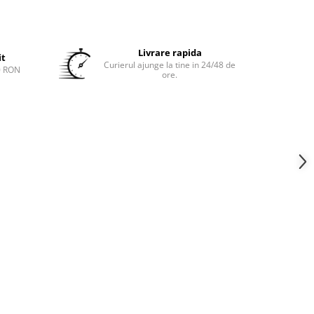
Livrare rapida
it
Curierul ajunge la tine in 24/48 de
0 RON
ore.