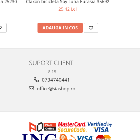
ia 25230
Claxon bicicleta Soy Luna Eurasia 35692
Set 2 pa
25,42 Lei
ADAUGA IN COS
AD
SUPORT CLIENTI
8-18
0734740441
office@siashop.ro