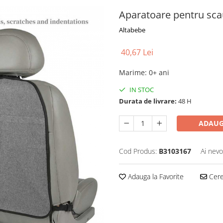
Aparatoare pentru sc
Altabebe
40,67 Lei
Marime
:
0+ ani
IN STOC
Durata de livrare:
48 H
ADAUG
Cod Produs:
B3103167
Ai nevo
Adauga la Favorite
Cere 