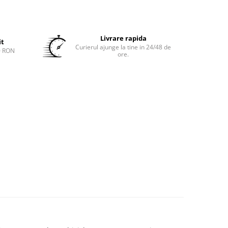
Livrare rapida
it
Curierul ajunge la tine in 24/48 de
0 RON
ore.