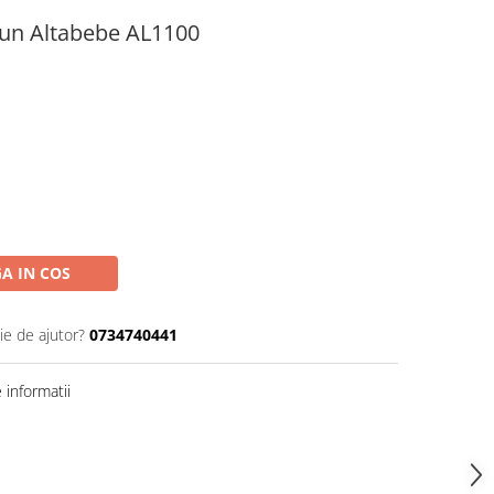
aun Altabebe AL1100
A IN COS
ie de ajutor?
0734740441
informatii