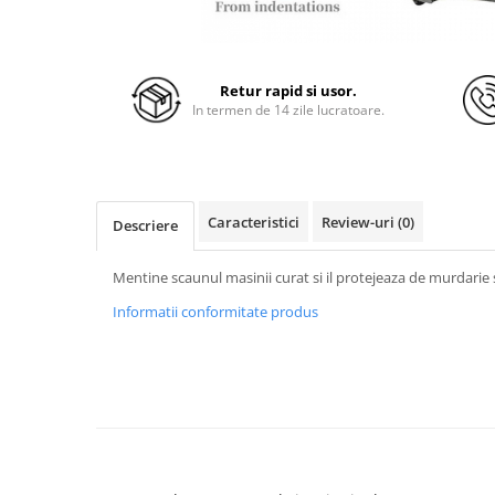
Retur rapid si usor.
In termen de 14 zile lucratoare.
Caracteristici
Review-uri
(0)
Descriere
Mentine scaunul masinii curat si il protejeaza de murdarie s
Informatii conformitate produs