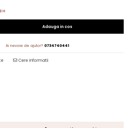
8 H
Adauga in cos
7
Ai nevoie de ajutor?
0734740441
te
Cere informatii