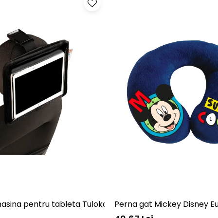
sia 26022
asina pentru tableta Tuloko TL003
Perna gat Mickey Disney E