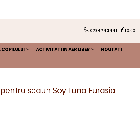
0734740441
0,00
 COPILULUI
ACTIVITATI IN AER LIBER
NOUTATI
pentru scaun Soy Luna Eurasia