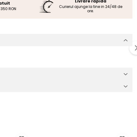
Livrare rapida
atuit
Curierul ajunge la tine in 24/48 de
e 350 RON
ore.