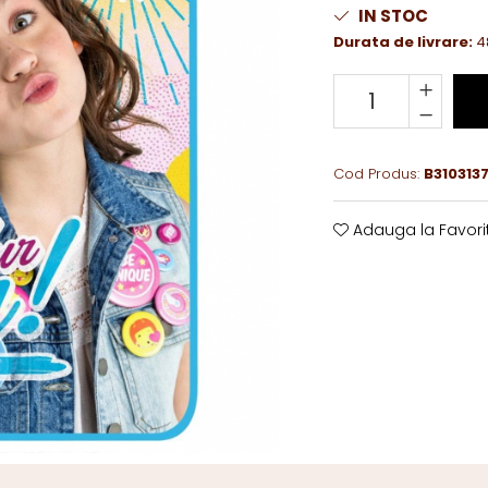
IN STOC
Durata de livrare:
4
Cod Produs:
B310313
Adauga la Favori