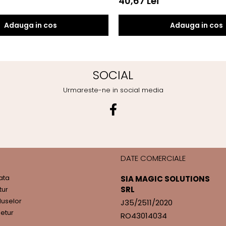
40,67 Lei
Adauga in cos
Adauga in cos
SOCIAL
Urmareste-ne in social media
DATE COMERCIALE
ata
SIA MAGIC SOLUTIONS
SRL
tur
duselor
J35/2511/2020
etur
RO43014034