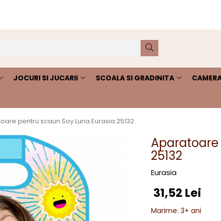
JOCURI SI JUCARII
SCOALA SI GRADINITA
CAMERA
oare pentru scaun Soy Luna Eurasia 25132
Aparatoare 
25132
Eurasia
31,52 Lei
Marime
:
3+ ani