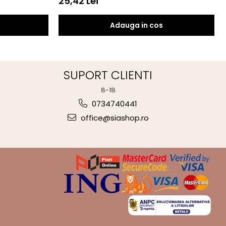
25,42 Lei
Adauga in cos
SUPORT CLIENTI
8-18
0734740441
office@siashop.ro