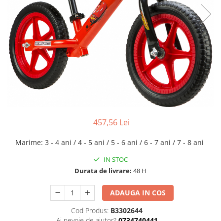
457,56 Lei
Marime
:
3 - 4 ani / 4 - 5 ani / 5 - 6 ani / 6 - 7 ani / 7 - 8 ani
IN STOC
Durata de livrare:
48 H
ADAUGA IN COS
Cod Produs:
B3302644
Ai nevoie de ajutor?
0734740441