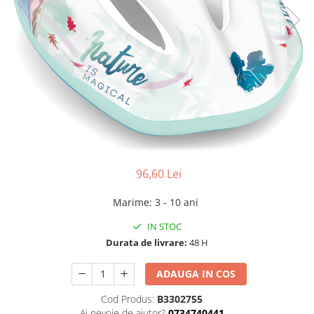
96,60 Lei
Marime
:
3 - 10 ani
IN STOC
Durata de livrare:
48 H
ADAUGA IN COS
Cod Produs:
B3302755
Ai nevoie de ajutor?
0734740441