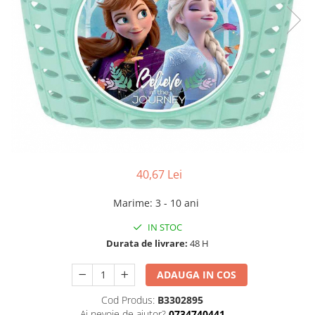
40,67 Lei
Marime
:
3 - 10 ani
IN STOC
Durata de livrare:
48 H
ADAUGA IN COS
Cod Produs:
B3302895
Ai nevoie de ajutor?
0734740441