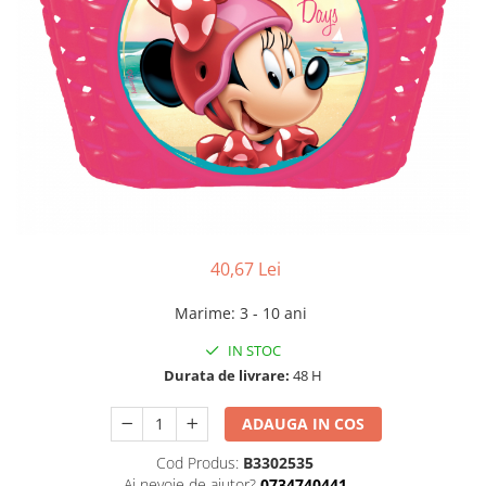
40,67 Lei
Marime
:
3 - 10 ani
IN STOC
Durata de livrare:
48 H
ADAUGA IN COS
Cod Produs:
B3302535
Ai nevoie de ajutor?
0734740441