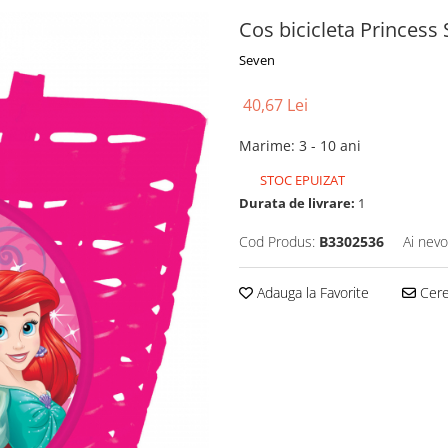
Cos bicicleta Princess
Seven
40,67 Lei
Marime
:
3 - 10 ani
STOC EPUIZAT
Durata de livrare:
1
Cod Produs:
B3302536
Ai nevo
Adauga la Favorite
Cere 