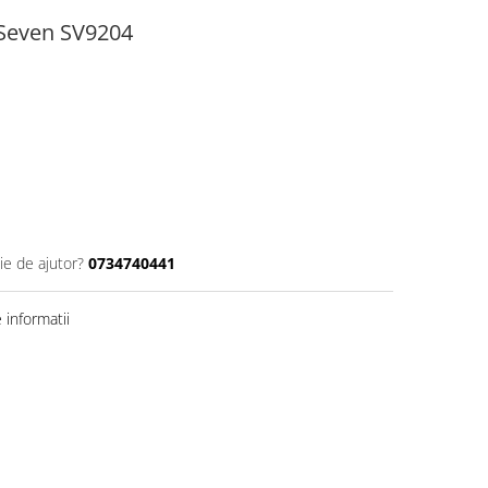
 Seven SV9204
ie de ajutor?
0734740441
informatii