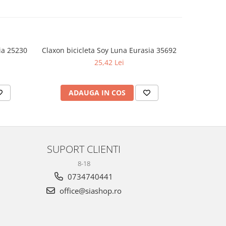
ia 25230
Claxon bicicleta Soy Luna Eurasia 35692
Set 2 pa
25,42 Lei
ADAUGA IN COS
AD
SUPORT CLIENTI
8-18
0734740441
office@siashop.ro