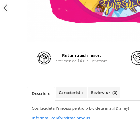
Retur rapid si usor.
In termen de 14 zile lucratoare.
Caracteristici
Review-uri
(0)
Descriere
Cos bicicleta Princess pentru o bicicleta in stil Disney!
Informatii conformitate produs