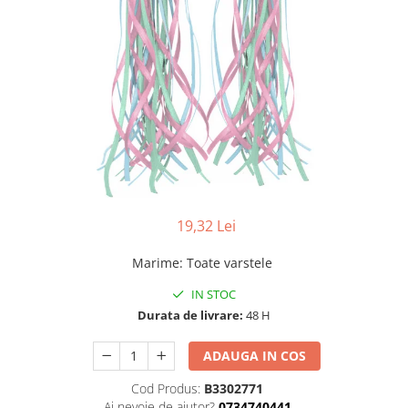
19,32 Lei
Marime
:
Toate varstele
IN STOC
Durata de livrare:
48 H
ADAUGA IN COS
Cod Produs:
B3302771
Ai nevoie de ajutor?
0734740441