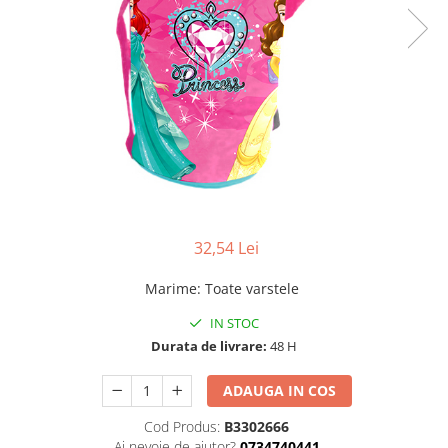
32,54 Lei
Marime
:
Toate varstele
IN STOC
Durata de livrare:
48 H
ADAUGA IN COS
Cod Produs:
B3302666
Ai nevoie de ajutor?
0734740441