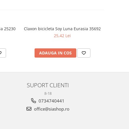
ia 25230
Claxon bicicleta Soy Luna Eurasia 35692
Set 2 pa
25,42 Lei
ADAUGA IN COS
AD
SUPORT CLIENTI
8-18
0734740441
office@siashop.ro