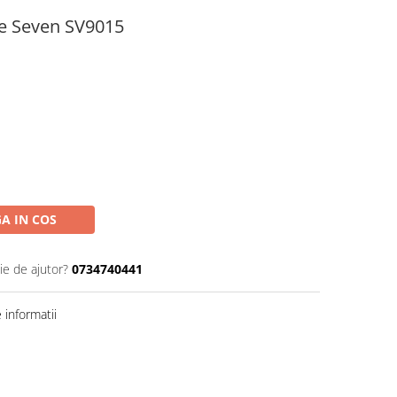
ie Seven SV9015
A IN COS
ie de ajutor?
0734740441
informatii