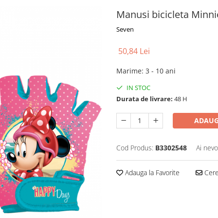
Manusi bicicleta Minn
Seven
50,84 Lei
Marime
:
3 - 10 ani
IN STOC
Durata de livrare:
48 H
ADAUG
Cod Produs:
B3302548
Ai nevo
Adauga la Favorite
Cere 