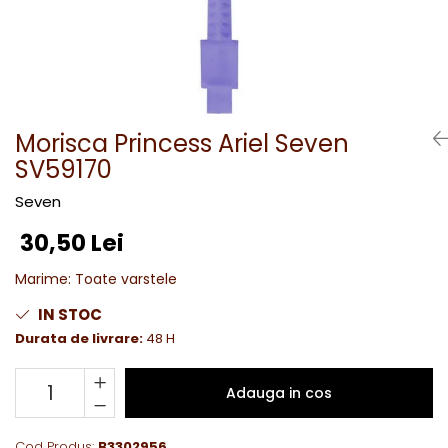
Morisca Princess Ariel Seven
SV59170
Seven
30,50 Lei
Marime
:
Toate varstele
IN STOC
Durata de livrare:
48 H
Adauga in cos
Cod Produs:
B3302956