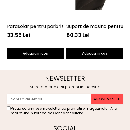
Parasolar pentru parbriz Winnie the Pooh Disney Eura
Suport de masina pentru ta
P
33,55 Lei
80,33 Lei
4
Adauga in cos
Adauga in cos
NEWSLETTER
Nu rata ofertele si promotiile noastre
Vreau sa primesc newsletter cu promotiile magazinului. Afla
mai multe in
Politica de Confidentialitate
SOCIAL