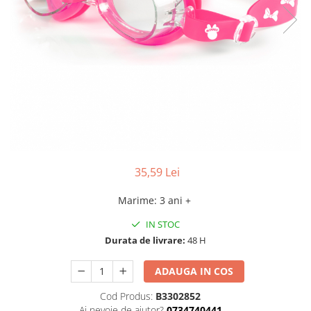
35,59 Lei
Marime
:
3 ani +
IN STOC
Durata de livrare:
48 H
ADAUGA IN COS
Cod Produs:
B3302852
Ai nevoie de ajutor?
0734740441