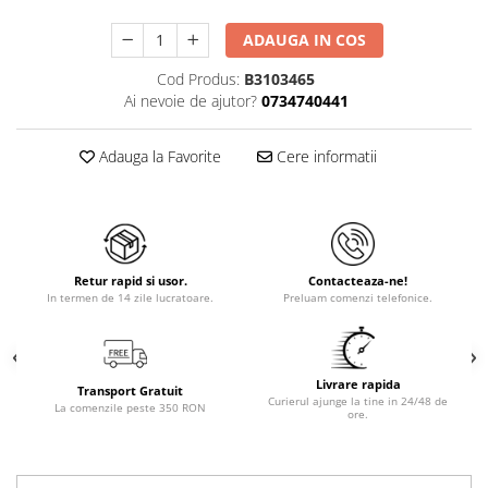
ADAUGA IN COS
Cod Produs:
B3103465
Ai nevoie de ajutor?
0734740441
Adauga la Favorite
Cere informatii
Retur rapid si usor.
Contacteaza-ne!
In termen de 14 zile lucratoare.
Preluam comenzi telefonice.
Livrare rapida
Transport Gratuit
Curierul ajunge la tine in 24/48 de
La comenzile peste 350 RON
ore.