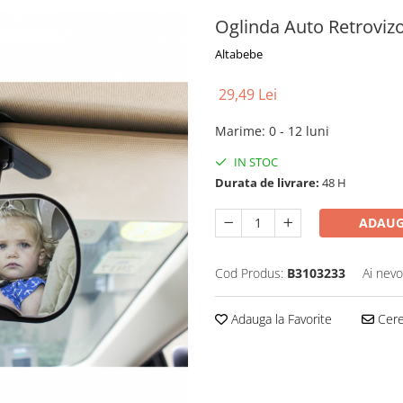
Oglinda Auto Retroviz
Altabebe
29,49 Lei
Marime
:
0 - 12 luni
IN STOC
Durata de livrare:
48 H
ADAUG
Cod Produs:
B3103233
Ai nevo
Adauga la Favorite
Cere 