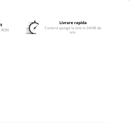
Livrare rapida
it
Curierul ajunge la tine in 24/48 de
0 RON
ore.