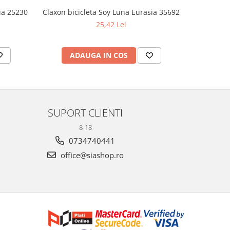
ia 25230
Claxon bicicleta Soy Luna Eurasia 35692
Set 2 pa
25,42 Lei
ADAUGA IN COS
AD
SUPORT CLIENTI
8-18
0734740441
office@siashop.ro