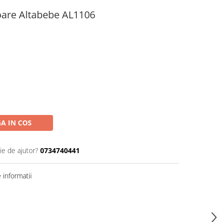
oare Altabebe AL1106
A IN COS
ie de ajutor?
0734740441
informatii