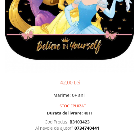
42,00 Lei
Marime
:
0+ ani
STOC EPUIZAT
Durata de livrare:
48 H
Cod Produs:
B3103423
Ai nevoie de ajutor?
0734740441