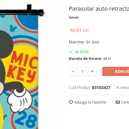
Parasolar auto retrac
Seven
48,81 Lei
Marime
:
0+ luni
IN STOC
Durata de livrare:
48 H
ADAUG
Cod Produs:
B3103427
Ai nevo
Adauga la Favorite
Cere 