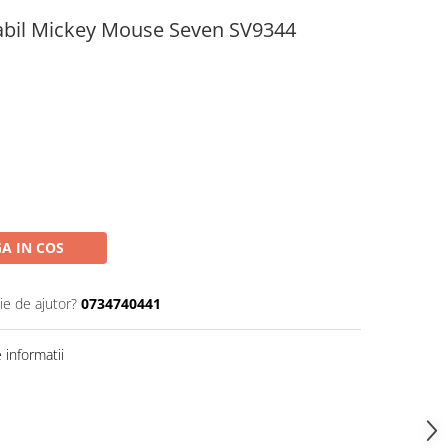
tabil Mickey Mouse Seven SV9344
A IN COS
ie de ajutor?
0734740441
informatii