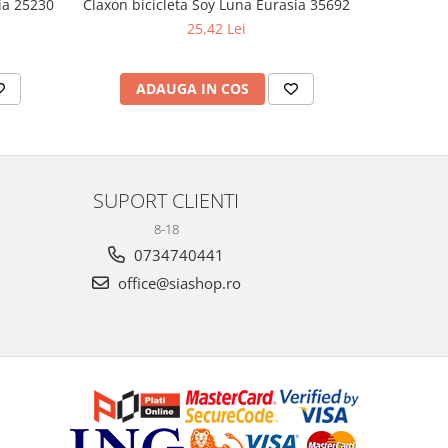
ia 25230
Claxon bicicleta Soy Luna Eurasia 35692
Set 2 pa
25,42 Lei
ADAUGA IN COS
AD
SUPORT CLIENTI
8-18
0734740441
office@siashop.ro