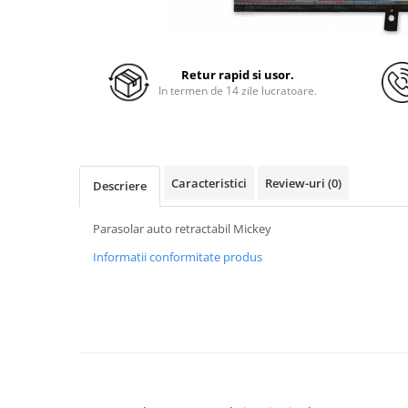
Retur rapid si usor.
In termen de 14 zile lucratoare.
Caracteristici
Review-uri
(0)
Descriere
Parasolar auto retractabil Mickey
Informatii conformitate produs