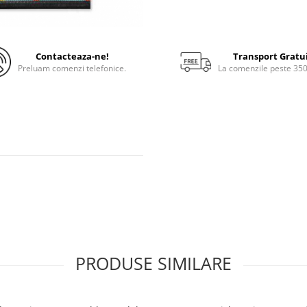
Contacteaza-ne!
Transport Gratu
Preluam comenzi telefonice.
La comenzile peste 35
PRODUSE SIMILARE