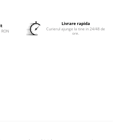
Livrare rapida
it
Curierul ajunge la tine in 24/48 de
0 RON
ore.