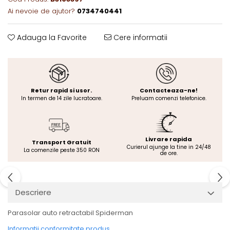
Ai nevoie de ajutor?
0734740441
Adauga la Favorite
Cere informatii
Retur rapid si usor.
Contacteaza-ne!
In termen de 14 zile lucratoare.
Preluam comenzi telefonice.
Livrare rapida
Transport Gratuit
Curierul ajunge la tine in 24/48
La comenzile peste 350 RON
de ore.
Descriere
Parasolar auto retractabil Spiderman
Informatii conformitate produs