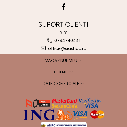
SUPORT CLIENTI
8-18
0734740441
office@siashop.ro
MAGAZINUL MEU
CLIENTI
DATE COMERCIALE