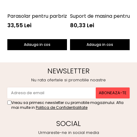
Parasolar pentru parbriz Winnie the Pooh Disney Eura
Suport de masina pentru ta
P
33,55 Lei
80,33 Lei
4
Adauga in cos
Adauga in cos
NEWSLETTER
Nu rata ofertele si promotiile noastre
Vreau sa primesc newsletter cu promotiile magazinului. Afla
mai multe in
Politica de Confidentialitate
SOCIAL
Urmareste-ne in social media