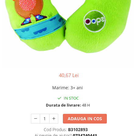
40,67 Lei
Marime
:
3+ ani
IN STOC
Durata de livrare:
48 H
ADAUGA IN COS
Cod Produs:
B3102893
Ai nevoie de ajutor?
0734740441