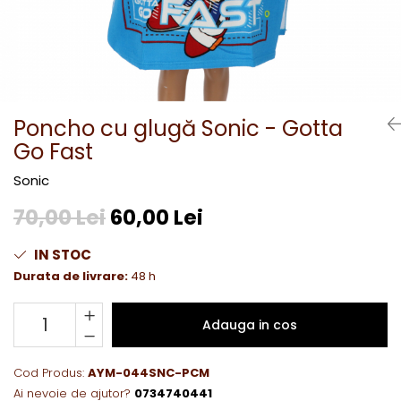
Poncho cu glugă Sonic - Gotta
Go Fast
Sonic
70,00 Lei
60,00 Lei
IN STOC
Durata de livrare:
48 h
Adauga in cos
Cod Produs:
AYM-044SNC-PCM
Ai nevoie de ajutor?
0734740441