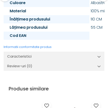
Culoare
Albastru
Material
100% micr
Înălțimea produsului
110 CM
Lățimea produsului
55 CM
Cod EAN
Informatii conformitate produs
Caracteristici
Review-uri
(0)
Produse similare