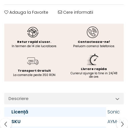
Adauga la Favorite
Cere informatii
Retur rapid si usor.
Contacteaza-ne!
In termen de 14 zile lucratoare.
Preluam comenzi telefonice.
Livrare rapida
Transport Gratuit
Curierul ajunge la tine in 24/48
La comenzile peste 350 RON
de ore.
Descriere
Licență
Sonic
SKU
AYM-044