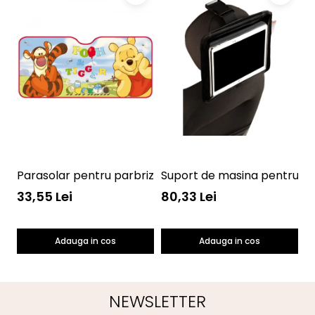
Parasolar pentru parbriz Winnie the Pooh Disney Eura
Suport de masina pentru ta
P
33,55 Lei
80,33 Lei
4
Adauga in cos
Adauga in cos
NEWSLETTER