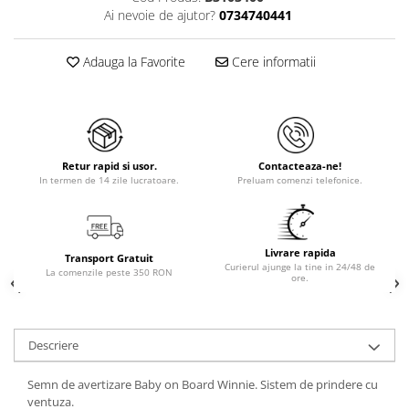
Ai nevoie de ajutor?
0734740441
Adauga la Favorite
Cere informatii
Retur rapid si usor.
Contacteaza-ne!
In termen de 14 zile lucratoare.
Preluam comenzi telefonice.
Livrare rapida
Transport Gratuit
Curierul ajunge la tine in 24/48 de
La comenzile peste 350 RON
ore.
Descriere
Semn de avertizare Baby on Board Winnie. Sistem de prindere cu
ventuza.