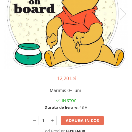
12,20 Lei
Marime
:
0+ luni
IN STOC
Durata de livrare:
48 H
ADAUGA IN COS
Cod Produs:
B3103400