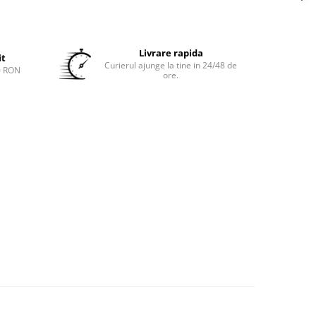
Livrare rapida
it
Curierul ajunge la tine in 24/48 de
0 RON
ore.