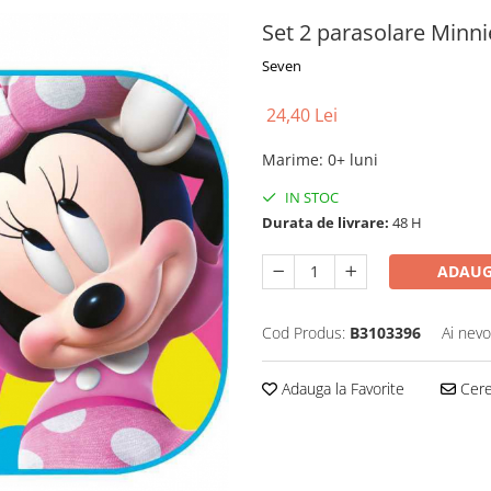
Set 2 parasolare Minn
Seven
24,40 Lei
Marime
:
0+ luni
IN STOC
Durata de livrare:
48 H
ADAUG
Cod Produs:
B3103396
Ai nevo
Adauga la Favorite
Cere 