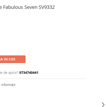
ie Fabulous Seven SV9332
A IN COS
ie de ajutor?
0734740441
informatii