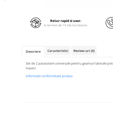
Retur rapid si usor.
In termen de 14 zile lucratoare.
Caracteristici
Review-uri
(0)
Descriere
Set de 2 parasolare universale pentru geamuri laterale potr
masini.
Informatii conformitate produs