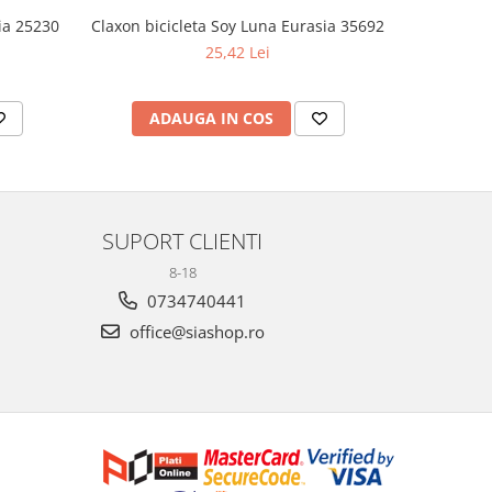
ia 25230
Claxon bicicleta Soy Luna Eurasia 35692
Set 2 pa
25,42 Lei
ADAUGA IN COS
AD
SUPORT CLIENTI
8-18
0734740441
office@siashop.ro