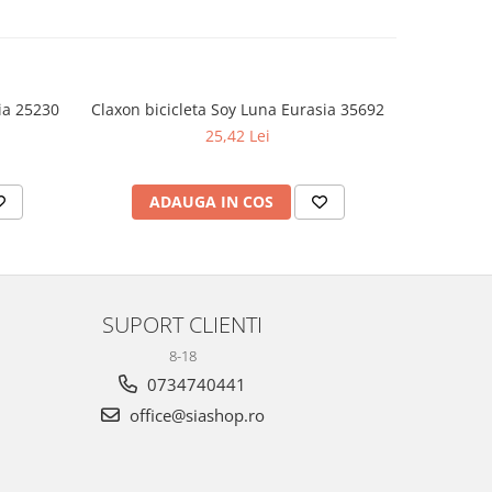
ia 25230
Claxon bicicleta Soy Luna Eurasia 35692
Set 2 pa
25,42 Lei
ADAUGA IN COS
AD
SUPORT CLIENTI
8-18
0734740441
office@siashop.ro