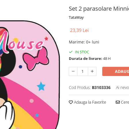
Set 2 parasolare Minn
TataWay
23,39 Lei
Marime
:
0+ luni
IN STOC
Durata de livrare:
48 H
ADAUG
Cod Produs:
B3103336
Ai nevo
Adauga la Favorite
Cere 