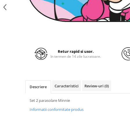
Retur rapid si usor.
In termen de 14 zile lucratoare.
Caracteristici
Review-uri
(0)
Descriere
Set 2 parasolare Minnie
Informatii conformitate produs