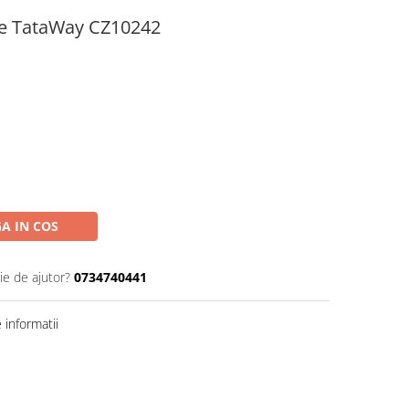
ie TataWay CZ10242
A IN COS
ie de ajutor?
0734740441
informatii