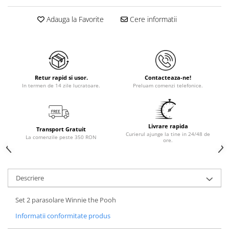
Adauga la Favorite
Cere informatii
Retur rapid si usor.
Contacteaza-ne!
In termen de 14 zile lucratoare.
Preluam comenzi telefonice.
Livrare rapida
Transport Gratuit
Curierul ajunge la tine in 24/48 de
La comenzile peste 350 RON
ore.
Descriere
Set 2 parasolare Winnie the Pooh
Informatii conformitate produs