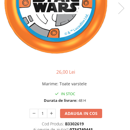
26,00 Lei
Marime
:
Toate varstele
IN STOC
Durata de livrare:
48 H
ADAUGA IN COS
Cod Produs:
B3302619
Ai nevoie de ajutor?
0734740441