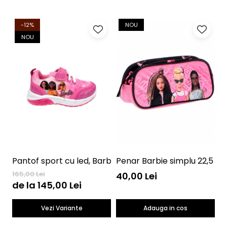
-12%
NOU
NOU
Pantof sport cu led, Barbie
Penar Barbie simplu 22,5 c
P
165,00 Lei
12
40,00 Lei
de la 145,00 Lei
8
Vezi Variante
Adauga in cos