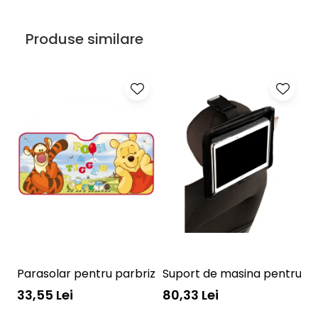
Produse similare
Parasolar pentru parbriz Winnie the Pooh Disney Eura
Suport de masina pentru ta
P
33,55 Lei
80,33 Lei
4