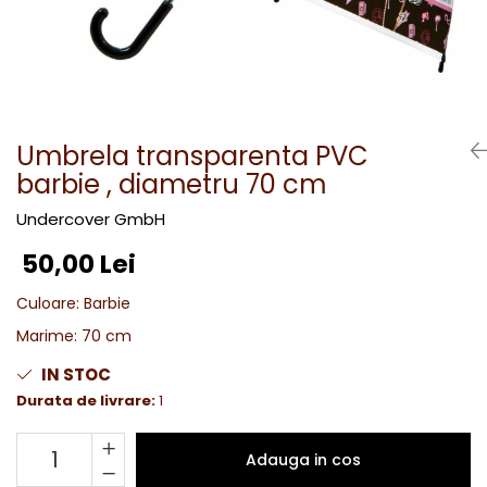
Umbrela transparenta PVC
barbie , diametru 70 cm
Undercover GmbH
50,00 Lei
Culoare
:
Barbie
Marime
:
70 cm
IN STOC
Durata de livrare:
1
Adauga in cos