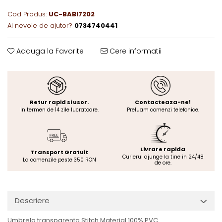
Cod Produs:
UC-BABI7202
Ai nevoie de ajutor?
0734740441
Adauga la Favorite
Cere informatii
Retur rapid si usor.
Contacteaza-ne!
In termen de 14 zile lucratoare.
Preluam comenzi telefonice.
Livrare rapida
Transport Gratuit
Curierul ajunge la tine in 24/48
La comenzile peste 350 RON
de ore.
Descriere
Umbrela transparenta Stitch Material 100% PVC