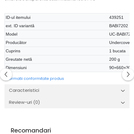
ID-ul itemului
439251
ext. ID variantă
BABI7202
Model
UC-BABI720
Producător
Undercover
Cuprins
1 bucata
Greutate netă
200 g
Dimensiuni
90×660×30
Informatii conformitate produs
Caracteristici
Review-uri
(0)
Recomandari