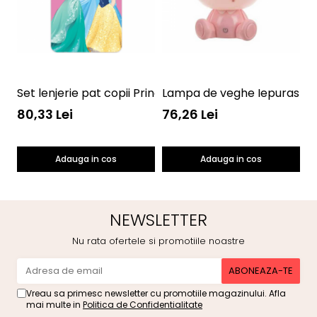
Set lenjerie pat copii Princess Ariel, Cinderella and
Lampa de veghe Iepuras 23
S
80,33 Lei
76,26 Lei
8
Adauga in cos
Adauga in cos
NEWSLETTER
Nu rata ofertele si promotiile noastre
Vreau sa primesc newsletter cu promotiile magazinului. Afla
mai multe in
Politica de Confidentialitate