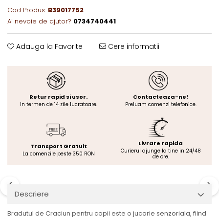
Cod Produs:
B39017752
Ai nevoie de ajutor?
0734740441
Adauga la Favorite
Cere informatii
Retur rapid si usor.
Contacteaza-ne!
In termen de 14 zile lucratoare.
Preluam comenzi telefonice.
Livrare rapida
Transport Gratuit
Curierul ajunge la tine in 24/48
La comenzile peste 350 RON
de ore.
Descriere
Bradutul de Craciun pentru copii este o jucarie senzoriala, fiind