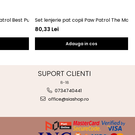
 Patrol Best Pups Ever 100x135, 40x60 SunCity BRM004702
Set lenjerie pat copii Paw Patrol The Mo
80,33 Lei
Adauga in cos
SUPORT CLIENTI
8-18
0734740441
office@siashop.ro