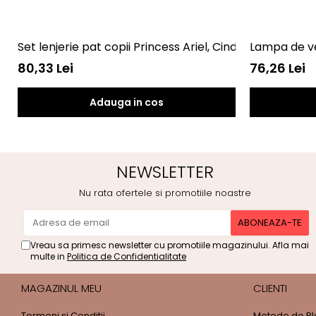
Set lenjerie pat copii Princess Ariel, Cinderella and
Lampa de v
80,33 Lei
76,26 Lei
Adauga in cos
NEWSLETTER
Nu rata ofertele si promotiile noastre
Vreau sa primesc newsletter cu promotiile magazinului. Afla mai
multe in
Politica de Confidentialitate
MAGAZINUL MEU
CLIENTI
Termeni si Conditii
Metode de Pl