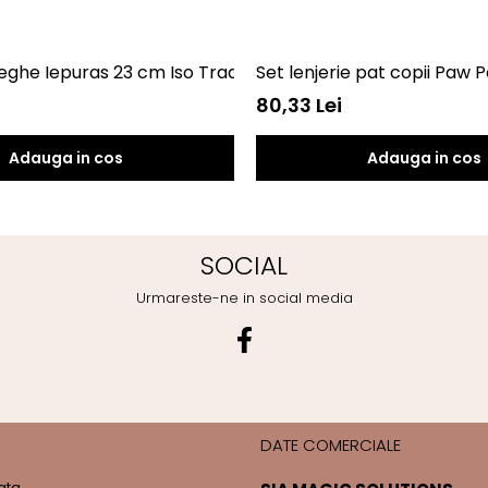
 Snow White 90x140 + 40x55 SunCity CTL79825A
eghe Iepuras 23 cm Iso Trade MY6792
Set lenjerie pat copii Paw
80,33 Lei
Adauga in cos
Adauga in cos
SOCIAL
Urmareste-ne in social media
DATE COMERCIALE
ata