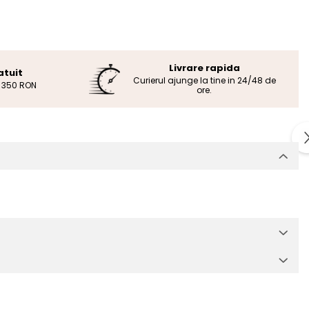
Livrare rapida
atuit
Curierul ajunge la tine in 24/48 de
e 350 RON
ore.