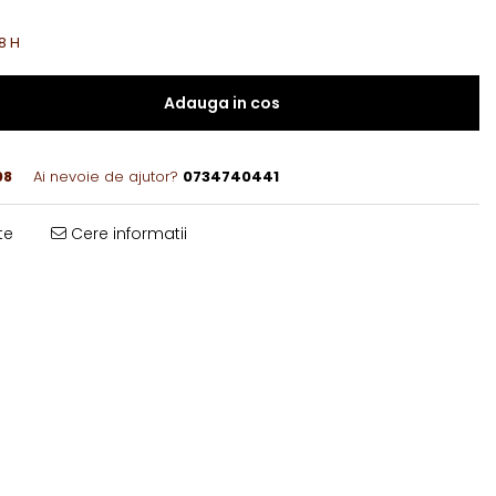
8 H
Adauga in cos
08
Ai nevoie de ajutor?
0734740441
te
Cere informatii