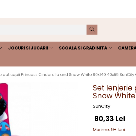
JOCURI SI JUCARII
SCOALA SI GRADINITA
CAMERA
ie pat copii Princess Cinderella and Snow White 90x140 40x55 SunCity
Set lenjerie
Snow White
SunCity
80,33 Lei
Marime
:
9+ luni