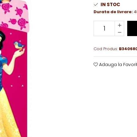
IN STOC
Durata de livrare:
4
Cod Produs:
B34068
Adauga la Favori