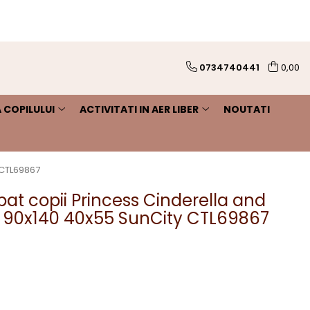
0734740441
0,00
 COPILULUI
ACTIVITATI IN AER LIBER
NOUTATI
 CTL69867
 pat copii Princess Cinderella and
 90x140 40x55 SunCity CTL69867