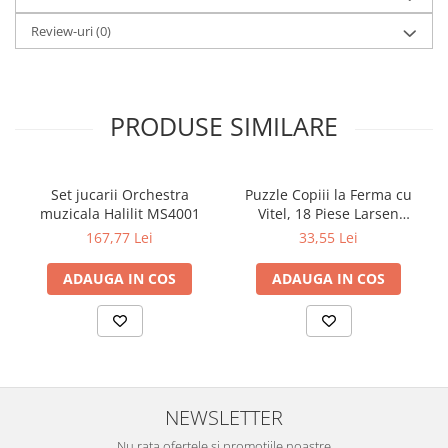
Review-uri
(0)
PRODUSE SIMILARE
Set jucarii Orchestra
Puzzle Copiii la Ferma cu
muzicala Halilit MS4001
Vitel, 18 Piese Larsen
LRBM6
167,77 Lei
33,55 Lei
ADAUGA IN COS
ADAUGA IN COS
NEWSLETTER
Nu rata ofertele si promotiile noastre