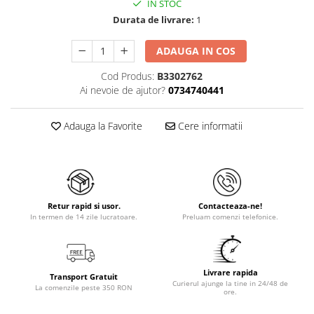
IN STOC
Durata de livrare:
1
ADAUGA IN COS
Cod Produs:
B3302762
Ai nevoie de ajutor?
0734740441
Adauga la Favorite
Cere informatii
Retur rapid si usor.
Contacteaza-ne!
In termen de 14 zile lucratoare.
Preluam comenzi telefonice.
Livrare rapida
Transport Gratuit
Curierul ajunge la tine in 24/48 de
La comenzile peste 350 RON
ore.