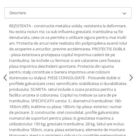
Descriere
REZISTENTA - constructie metalica solida, rezistenta la deformare.
Nu exista niciun risc ca sub influenta greutatii, trambulina sa fie
denaturata, ceea ce va permite o utilizare sigura pentru mai multi
ani. Protectia de arcuri este realizata din polipropilena avand rolul
de acoperire a arcurilor, previne accidentarea. PROTECTIE DUBLA
- plasa exterioara protejeaza copilul impotriva caderii de pe
trambulina. Se inchide cu fermoar si are catarame care fixeaza
plasa impotriva deschiderii spontane. Protectia din spuma
pentru stalp constituie o bariera impotriva unei coliziuni
dureroase cu stalpul. PIESE CONSOLIDATE - Picioarele duble si
profilele galvanizate cresc semnificativ stabilitatea si durabilitatea
produsului. SCARITA- setul include o scara practica pentru a
facilita urcarea si coborarea. Copilul nu trebuie sa sara de pe
trambulina. SPECIFICATII varsta: 3 ; diametrul trambulinei: 180-
183cm (6ft); inaltime cu plasa: 185cm; tip plasa: exterior; numar
de picioare: 3; constructie: otel cosnolidat, profile galvanizate;
numarul de suporturi pentru plasa: 6; greutatea maxima a
utilizatorului: 150 kg; greutate trambulina: 28 kg, Setul are inclus:
trambulina 183cm, scara, plasa exterioara, elemente de montare.
Manopera atenta si rezistenta ridicata la conditiile meteorologice