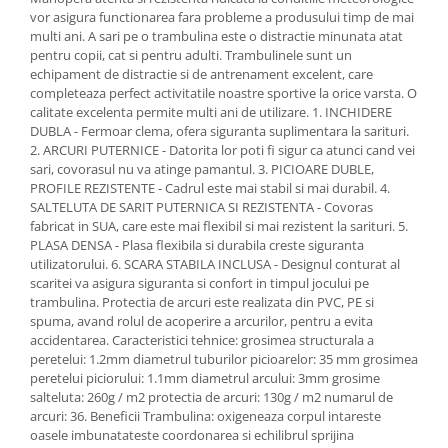
vor asigura functionarea fara probleme a produsului timp de mai
multi ani. A sari pe o trambulina este o distractie minunata atat
pentru copii, cat si pentru adulti. Trambulinele sunt un
echipament de distractie si de antrenament excelent, care
completeaza perfect activitatile noastre sportive la orice varsta. O
calitate excelenta permite multi ani de utilizare. 1. INCHIDERE
DUBLA - Fermoar clema, ofera siguranta suplimentara la sarituri.
2. ARCURI PUTERNICE - Datorita lor poti fi sigur ca atunci cand vei
sari, covorasul nu va atinge pamantul. 3. PICIOARE DUBLE,
PROFILE REZISTENTE - Cadrul este mai stabil si mai durabil. 4.
SALTELUTA DE SARIT PUTERNICA SI REZISTENTA - Covoras
fabricat in SUA, care este mai flexibil si mai rezistent la sarituri. 5.
PLASA DENSA - Plasa flexibila si durabila creste siguranta
utilizatorului. 6. SCARA STABILA INCLUSA - Designul conturat al
scaritei va asigura siguranta si confort in timpul jocului pe
trambulina. Protectia de arcuri este realizata din PVC, PE si
spuma, avand rolul de acoperire a arcurilor, pentru a evita
accidentarea. Caracteristici tehnice: grosimea structurala a
peretelui: 1.2mm diametrul tuburilor picioarelor: 35 mm grosimea
peretelui piciorului: 1.1mm diametrul arcului: 3mm grosime
salteluta: 260g / m2 protectia de arcuri: 130g / m2 numarul de
arcuri: 36. Beneficii Trambulina: oxigeneaza corpul intareste
oasele imbunatateste coordonarea si echilibrul sprijina