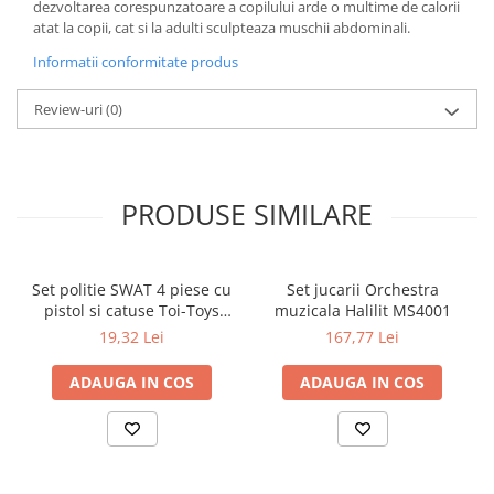
dezvoltarea corespunzatoare a copilului arde o multime de calorii
atat la copii, cat si la adulti sculpteaza muschii abdominali.
Informatii conformitate produs
Review-uri
(0)
PRODUSE SIMILARE
Set politie SWAT 4 piese cu
Set jucarii Orchestra
pistol si catuse Toi-Toys
muzicala Halilit MS4001
TT14150A
19,32 Lei
167,77 Lei
ADAUGA IN COS
ADAUGA IN COS