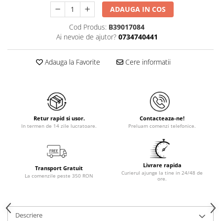
ADAUGA IN COS
Cod Produs:
B39017084
Ai nevoie de ajutor?
0734740441
Adauga la Favorite
Cere informatii
Retur rapid si usor.
Contacteaza-ne!
In termen de 14 zile lucratoare.
Preluam comenzi telefonice.
Livrare rapida
Transport Gratuit
Curierul ajunge la tine in 24/48 de
La comenzile peste 350 RON
ore.
Descriere