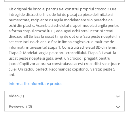
Kit original de bricolaj pentru a-ti construi propriul crocodil! Ore
intregi de distractie! Include foi de placaj cu piese delimitate si
numerotate, recipiente cu argila modelatoare si o pereche de
ochi din plastic. Asamblati scheletul si apoi modelati argila pentru
a forma corpul crocodilului, adaugati ochii stralucitori si creati
dinozaurul! Se lasa la uscat timp de opt ore (sau peste noapte). In
set este inclusa chiar si o fisa in limba engleza cu o multime de
informatii interesante! Etapa 1: Construiti scheletul 3D din lemn.
Etapa 2: Modelati argila pe coprul crocodilului. Etapa 3: Lasati la
uscat peste noapte si gata, aveti un crocodil pregatit pentru
joaca! Copiii vor adora sa construiasca acest crocodil si sa se joace
cu el! Un cadou perfect! Recomandat copiilor cu varsta: peste 5
ani.
Informatii conformitate produs
Video
(1)
Review-uri
(0)