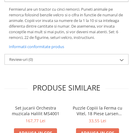
Fermierul are un tractor cu cinci remorci. Puneti animale pe
remorca folosind benzile velcro si o cifra in functie de numarul de
animale. Copiii vor invata sa numere de la 1 la 10 si sa inteleaga
diferenta dintre cantitate si numar. De asemenea, vor invata
conceptle mai mult si mai putin, si vor deveni mai atenti. Set: 6
remorci, 22 de figurine, seturi velcro, instructiuni.
Informatii conformitate produs
Review-uri
(0)
PRODUSE SIMILARE
Set jucarii Orchestra
Puzzle Copiii la Ferma cu
muzicala Halilit MS4001
Vitel, 18 Piese Larsen
LRBM6
167,77 Lei
33,55 Lei
ADAUGA IN COS
ADAUGA IN COS