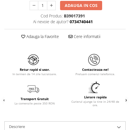
ADAUGA IN COS
Cod Produs:
B39017391
Ai nevoie de ajutor?
0734740441
Adauga la Favorite
Cere informatii
Retur rapid si usor.
Contacteaza-ne!
In termen de 14 zile lucratoare.
Preluam comenzi telefonice.
Livrare rapida
Transport Gratuit
Curierul ajunge la tine in 24/48 de
La comenzile peste 350 RON
ore.
Descriere