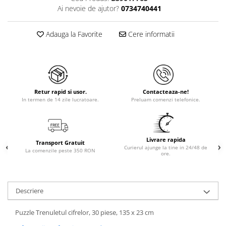
Ai nevoie de ajutor?
0734740441
Adauga la Favorite
Cere informatii
Retur rapid si usor.
Contacteaza-ne!
In termen de 14 zile lucratoare.
Preluam comenzi telefonice.
Livrare rapida
Transport Gratuit
Curierul ajunge la tine in 24/48 de
La comenzile peste 350 RON
ore.
Descriere
Puzzle Trenuletul cifrelor, 30 piese, 135 x 23 cm