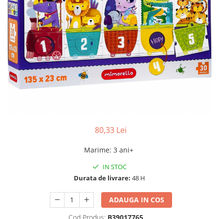
80,33 Lei
Marime
:
3 ani+
IN STOC
Durata de livrare:
48 H
ADAUGA IN COS
Cod Produs:
B39017765