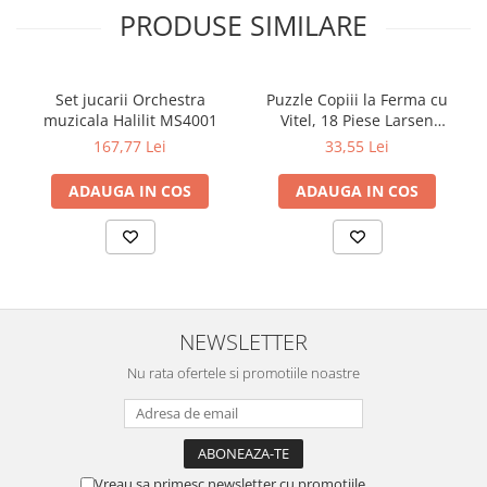
PRODUSE SIMILARE
Set jucarii Orchestra
Puzzle Copiii la Ferma cu
muzicala Halilit MS4001
Vitel, 18 Piese Larsen
LRBM6
167,77 Lei
33,55 Lei
ADAUGA IN COS
ADAUGA IN COS
NEWSLETTER
Nu rata ofertele si promotiile noastre
Vreau sa primesc newsletter cu promotiile