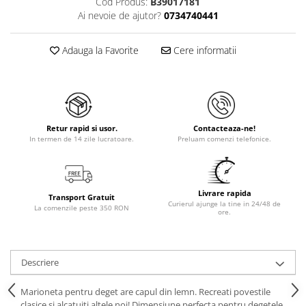
Cod Produs:
B39017181
Ai nevoie de ajutor?
0734740441
Adauga la Favorite
Cere informatii
Retur rapid si usor.
Contacteaza-ne!
In termen de 14 zile lucratoare.
Preluam comenzi telefonice.
Livrare rapida
Transport Gratuit
Curierul ajunge la tine in 24/48 de
La comenzile peste 350 RON
ore.
Descriere
Marioneta pentru deget are capul din lemn. Recreati povestile
clasice si alcatuiti altele noi! Dimensiune perfecta pentru degetele