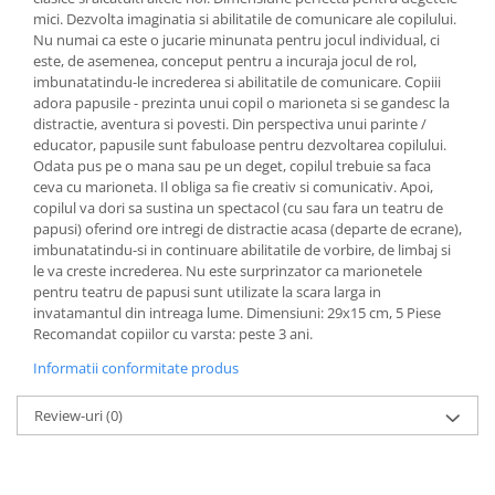
mici. Dezvolta imaginatia si abilitatile de comunicare ale copilului.
Nu numai ca este o jucarie minunata pentru jocul individual, ci
este, de asemenea, conceput pentru a incuraja jocul de rol,
imbunatatindu-le increderea si abilitatile de comunicare. Copiii
adora papusile - prezinta unui copil o marioneta si se gandesc la
distractie, aventura si povesti. Din perspectiva unui parinte /
educator, papusile sunt fabuloase pentru dezvoltarea copilului.
Odata pus pe o mana sau pe un deget, copilul trebuie sa faca
ceva cu marioneta. Il obliga sa fie creativ si comunicativ. Apoi,
copilul va dori sa sustina un spectacol (cu sau fara un teatru de
papusi) oferind ore intregi de distractie acasa (departe de ecrane),
imbunatatindu-si in continuare abilitatile de vorbire, de limbaj si
le va creste increderea. Nu este surprinzator ca marionetele
pentru teatru de papusi sunt utilizate la scara larga in
invatamantul din intreaga lume. Dimensiuni: 29x15 cm, 5 Piese
Recomandat copiilor cu varsta: peste 3 ani.
Informatii conformitate produs
Review-uri
(0)