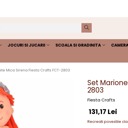
JOCURI SI JUCARII
SCOALA SI GRADINITA
CAMERA
te Mica Sirena Fiesta Crafts FCT-2803
Set Marione
2803
Fiesta Crafts
131,17 Lei
Recreati povestile clas