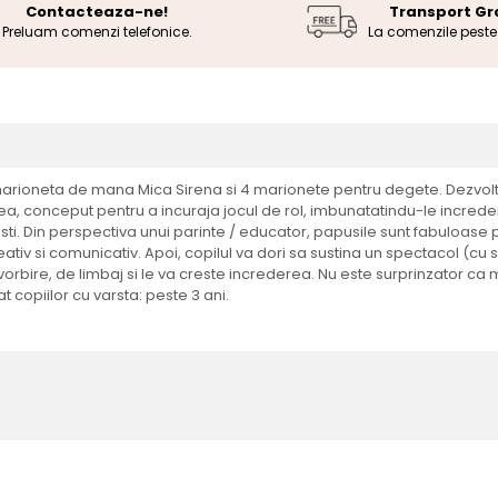
Contacteaza-ne!
Transport Gr
Preluam comenzi telefonice.
La comenzile pest
in marioneta de mana Mica Sirena si 4 marionete pentru degete. Dezvolt
ea, conceput pentru a incuraja jocul de rol, imbunatatindu-le increder
vesti. Din perspectiva unui parinte / educator, papusile sunt fabuloas
eativ si comunicativ. Apoi, copilul va dori sa sustina un spectacol (cu
orbire, de limbaj si le va creste increderea. Nu este surprinzator ca m
copiilor cu varsta: peste 3 ani.