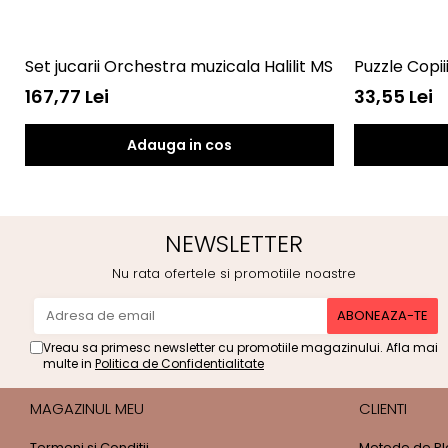
Set jucarii Orchestra muzicala Halilit MS4001
Puzzle Copii
167,77 Lei
33,55 Lei
Adauga in cos
NEWSLETTER
Nu rata ofertele si promotiile noastre
Vreau sa primesc newsletter cu promotiile magazinului. Afla mai
multe in
Politica de Confidentialitate
MAGAZINUL MEU
CLIENTI
Termeni si Conditii
Metode de Pl