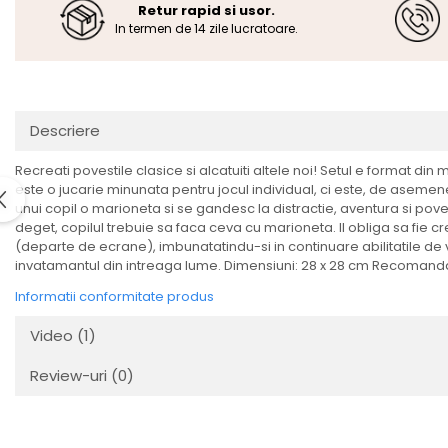
Retur rapid si usor.
In termen de 14 zile lucratoare.
Descriere
Recreati povestile clasice si alcatuiti altele noi! Setul e format d
este o jucarie minunata pentru jocul individual, ci este, de asemen
unui copil o marioneta si se gandesc la distractie, aventura si po
deget, copilul trebuie sa faca ceva cu marioneta. Il obliga sa fie cr
(departe de ecrane), imbunatatindu-si in continuare abilitatile de v
invatamantul din intreaga lume. Dimensiuni: 28 x 28 cm Recomandat 
Informatii conformitate produs
Video
(1)
Review-uri
(0)