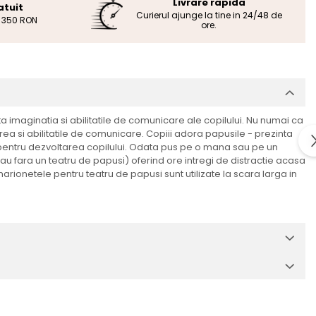
Livrare rapida
atuit
Curierul ajunge la tine in 24/48 de
e 350 RON
ore.
a imaginatia si abilitatile de comunicare ale copilului. Nu numai ca
ea si abilitatile de comunicare. Copiii adora papusile - prezinta
e pentru dezvoltarea copilului. Odata pus pe o mana sau pe un
 sau fara un teatru de papusi) oferind ore intregi de distractie acasa
arionetele pentru teatru de papusi sunt utilizate la scara larga in