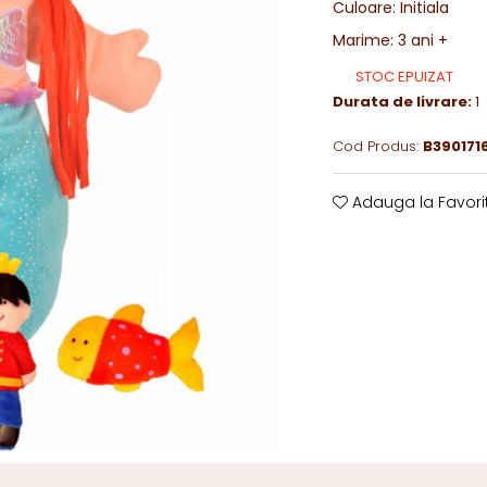
Culoare
:
Initiala
Marime
:
3 ani +
STOC EPUIZAT
Durata de livrare:
1
Cod Produs:
B390171
Adauga la Favori