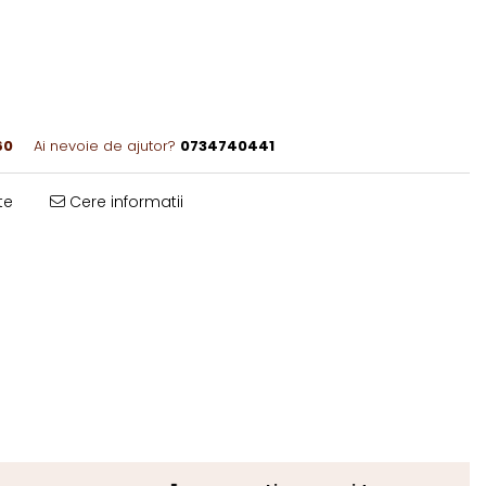
60
Ai nevoie de ajutor?
0734740441
te
Cere informatii