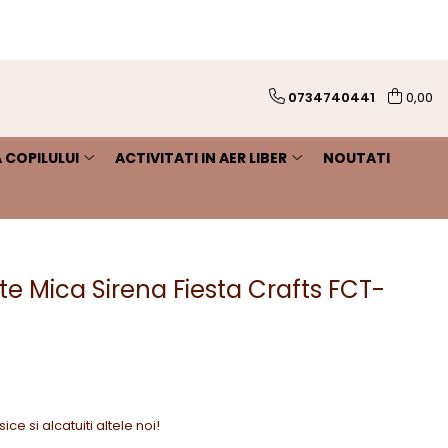
0734740441
0,00
 COPILULUI
ACTIVITATI IN AER LIBER
NOUTATI
te Mica Sirena Fiesta Crafts FCT-
ice si alcatuiti altele noi!