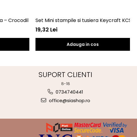
ila – Crocodil Fiesta Crafts FCT-3006
Set Mini stampile si tusiera Keycraft KCST1
19,32 Lei
Adauga in cos
SUPORT CLIENTI
8-18
0734740441
office@siashop.ro