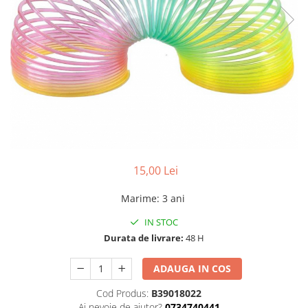
15,00 Lei
Marime
:
3 ani
IN STOC
Durata de livrare:
48 H
ADAUGA IN COS
Cod Produs:
B39018022
Ai nevoie de ajutor?
0734740441