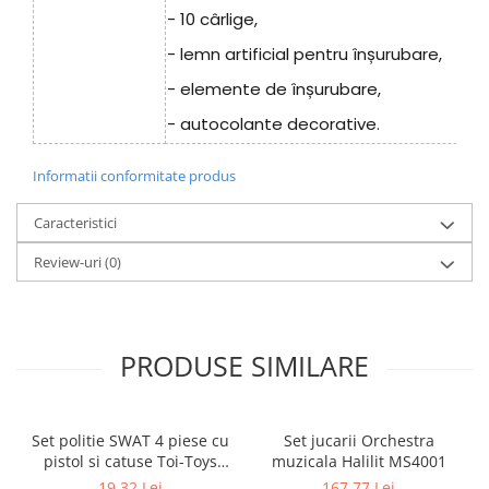
- 10 cârlige,
- lemn artificial pentru înșurubare,
- elemente de înșurubare,
- autocolante decorative.
Informatii conformitate produs
Caracteristici
Review-uri
(0)
PRODUSE SIMILARE
Set politie SWAT 4 piese cu
Set jucarii Orchestra
pistol si catuse Toi-Toys
muzicala Halilit MS4001
TT14150A
19,32 Lei
167,77 Lei