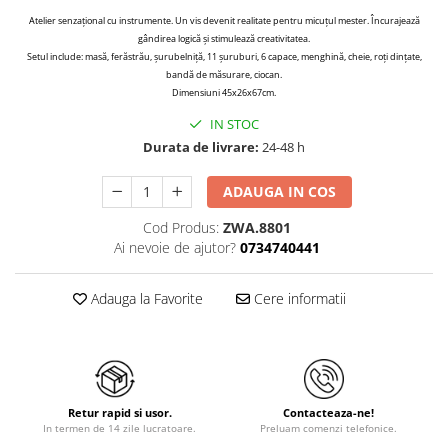
Atelier senzațional cu instrumente.
Un vis devenit realitate pentru micuțul mester.
Încurajează
gândirea logică și stimulează creativitatea.
Setul include: masă, ferăstrău, șurubelniță, 11 șuruburi, 6 capace, menghină, cheie, roți dințate,
bandă de măsurare, ciocan.
Dimensiuni 45x26x67cm.
IN STOC
Durata de livrare:
24-48 h
ADAUGA IN COS
Cod Produs:
ZWA.8801
Ai nevoie de ajutor?
0734740441
Adauga la Favorite
Cere informatii
Retur rapid si usor.
Contacteaza-ne!
In termen de 14 zile lucratoare.
Preluam comenzi telefonice.