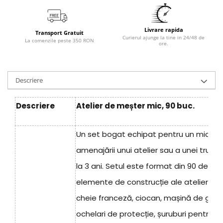
Livrare rapida
Transport Gratuit
Curierul ajunge la tine in 24/48 de
La comenzile peste 350 RON
ore.
Descriere
Descriere
Atelier de meșter mic, 90 buc.
Un set bogat echipat pentru un mic meș
amenajării unui atelier sau a unei truse 
la 3 ani. Setul este format din 90 de el
elemente de construcție ale atelierului și
cheie franceză, ciocan, mașină de găuri
ochelari de protecție, șuruburi pentru în