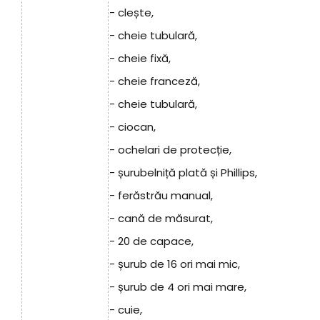
- clește,
- cheie tubulară,
- cheie fixă,
- cheie franceză,
- cheie tubulară,
- ciocan,
- ochelari de protecție,
- șurubelniță plată și Phillips,
- ferăstrău manual,
- cană de măsurat,
- 20 de capace,
- șurub de 16 ori mai mic,
- șurub de 4 ori mai mare,
- cuie,