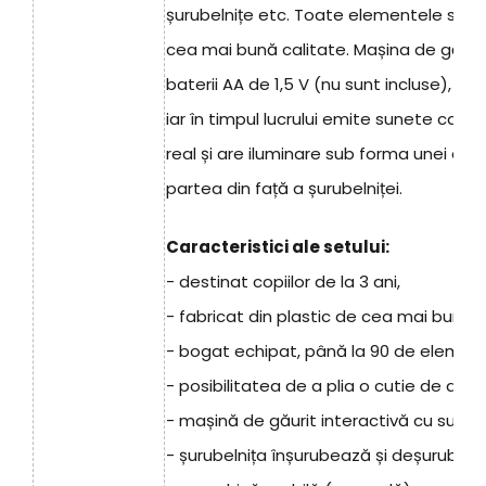
șurubelnițe etc. Toate elementele sunt 
cea mai bună calitate. Mașina de găuri
baterii AA de 1,5 V (nu sunt incluse), î
iar în timpul lucrului emite sunete caract
real și are iluminare sub forma unei diod
partea din față a șurubelniței.
Caracteristici ale setului:
- destinat copiilor de la 3 ani,
- fabricat din plastic de cea mai bună c
- bogat echipat, până la 90 de elemen
- posibilitatea de a plia o cutie de ateli
- mașină de găurit interactivă cu sunete
- șurubelnița înșurubează și deșurubeaz