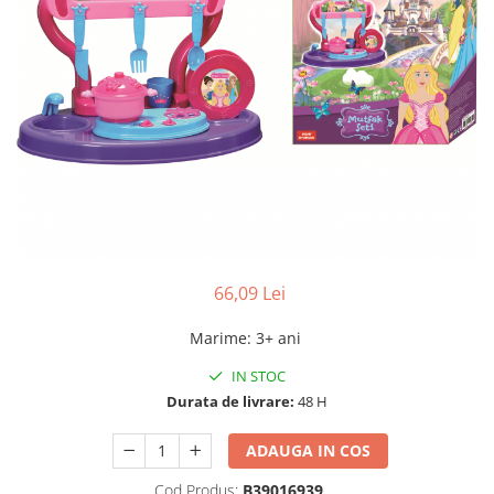
66,09 Lei
Marime
:
3+ ani
IN STOC
Durata de livrare:
48 H
ADAUGA IN COS
Cod Produs:
B39016939