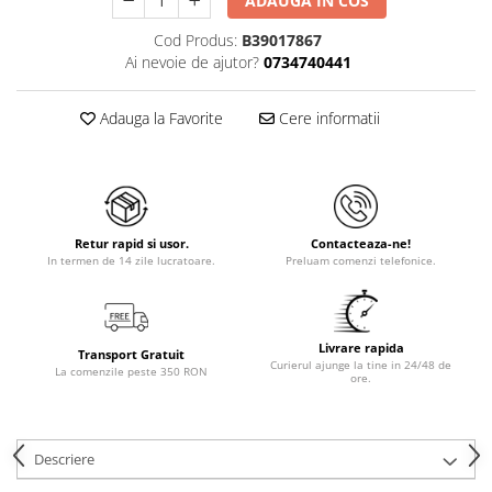
ADAUGA IN COS
Cod Produs:
B39017867
Ai nevoie de ajutor?
0734740441
Adauga la Favorite
Cere informatii
Retur rapid si usor.
Contacteaza-ne!
In termen de 14 zile lucratoare.
Preluam comenzi telefonice.
Livrare rapida
Transport Gratuit
Curierul ajunge la tine in 24/48 de
La comenzile peste 350 RON
ore.
Descriere