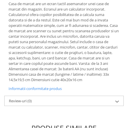
Casa de marcat are un ecran tactil asemanator unei case de
marcat din magazin. Ecranul are un calculator incorporat.
Calculatorul ofera copiilor posibilitatea de a calcula suma
datorata si de a da restul. Este cel mai bun mod de a invata
operatii matematice simple, cum ar fi adunarea si scaderea. Casa
de marcat are scanner cu sunet pentru scanarea produselor si un
cantar incorporat. Are inclus un microfon, datorita caruia va
puteti suna personalul magazinului. Setul include o casa de
marcat cu calculator, scanner, microfon, cantar, cititor de carduri
si accesorii suplimentare: o cutie de prajituri, o bautura, lapte,
apa, ketchup, bani, un card bancar. Casa de marcat are si un
sertar in care copilul poate ascunde bani. Varsta: de la 3 ani
Alimentarea casei de marcat: 3x baterii AA (nu sunt incluse)
Dimensiuni casa de marcat (lungime / latime / inaltime): 33x
14,5x19,5 cm Dimensiuni cutie 40x20x16 cm
Informatii conformitate produs
Review-uri
(0)