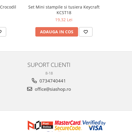
 Crocodil
Set Mini stampile si tusiera Keycraft
Marioneta 
KCST18
19,32 Lei
ADAUGA IN COS
AD
SUPORT CLIENTI
8-18
0734740441
office@siashop.ro