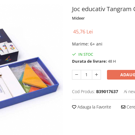
Joc educativ Tangram
Mideer
45,76 Lei
Marime
:
6+ ani
IN STOC
Durata de livrare:
48 H
ADAUG
Cod Produs:
B39017637
Ai nev
Adauga la Favorite
Cere 