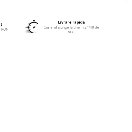
Livrare rapida
it
Curierul ajunge la tine in 24/48 de
0 RON
ore.