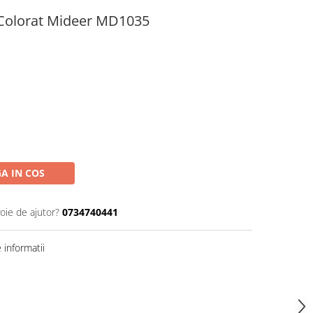
 Colorat Mideer MD1035
A IN COS
oie de ajutor?
0734740441
informatii