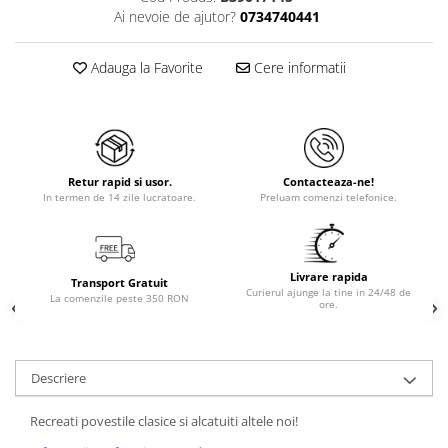
Ai nevoie de ajutor?
0734740441
Adauga la Favorite
Cere informatii
Retur rapid si usor.
Contacteaza-ne!
In termen de 14 zile lucratoare.
Preluam comenzi telefonice.
Livrare rapida
Transport Gratuit
Curierul ajunge la tine in 24/48 de
La comenzile peste 350 RON
ore.
Descriere
Recreati povestile clasice si alcatuiti altele noi!