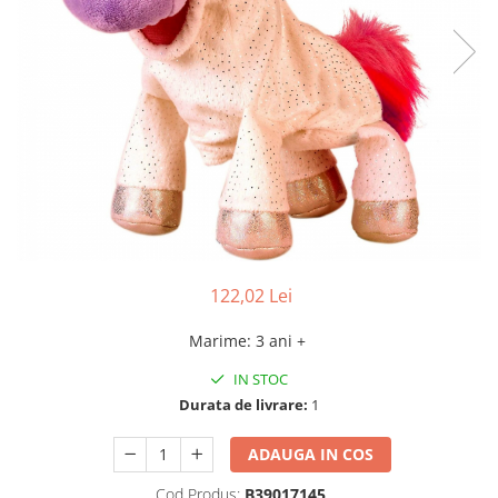
122,02 Lei
Marime
:
3 ani +
IN STOC
Durata de livrare:
1
ADAUGA IN COS
Cod Produs:
B39017145