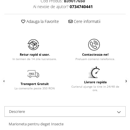
Cod Produs:
B39017650
Ai nevoie de ajutor?
0734740441
Adauga la Favorite
Cere informatii
Retur rapid si usor.
Contacteaza-ne!
In termen de 14 zile lucratoare.
Preluam comenzi telefonice.
Livrare rapida
Transport Gratuit
Curierul ajunge la tine in 24/48 de
La comenzile peste 350 RON
ore.
Descriere
Marioneta pentru deget Insecte