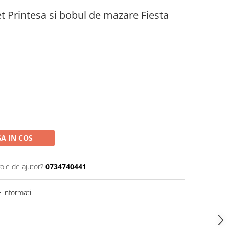
 Printesa si bobul de mazare Fiesta
A IN COS
oie de ajutor?
0734740441
informatii