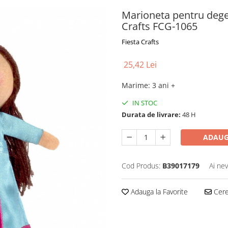
Marioneta pentru deget
Crafts FCG-1065
Fiesta Crafts
25,42 Lei
Marime
:
3 ani +
IN STOC
Durata de livrare:
48 H
ADAUG
Cod Produs:
B39017179
Ai nev
Adauga la Favorite
Cere 