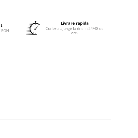
Livrare rapida
it
Curierul ajunge la tine in 24/48 de
0 RON
ore.