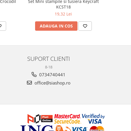
 Crocodil
Set Mini stampile si tusiera Keycraft
Marioneta 
KCST18
19,32 Lei
ADAUGA IN COS
AD
SUPORT CLIENTI
8-18
0734740441
office@siashop.ro