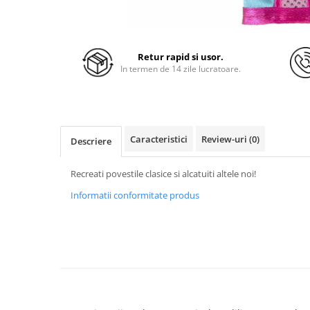
Retur rapid si usor.
In termen de 14 zile lucratoare.
Caracteristici
Review-uri
(0)
Descriere
Recreati povestile clasice si alcatuiti altele noi!
Informatii conformitate produs